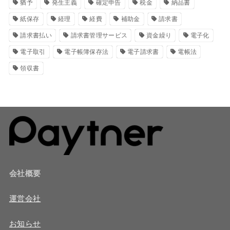
猶予
発生主義
確定申告
税金
納品書
紙保存
経理
経費
補助金
請求書
請求書払い
請求書管理サービス
資金繰り
電子化
電子取引
電子帳簿保存法
電子請求書
電帳法
領収書
会社概要
運営会社
お知らせ