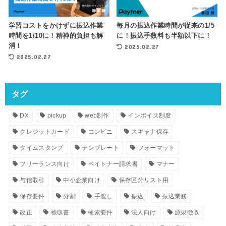
学習コストをかけずに振込作業
毎月の振込作業時間が従来の1/5
時間を1/10に！精神的負担も解
に！振込手数料も半額以下に！
消！
2025.02.27
2025.02.27
タグ
DX
pickup
web制作
インボイス制度
クレジットカード
コンビニ
スキャナ保存
タイムスタンプ
テンプレート
フォーマット
フリーランス向け
ペイトナー請求書
マナー
与信取引
中小企業向け
保存区分リスト用
保存要件
分割
手渡し
振込
振込業務
改正
検収書
検索要件
法人向け
源泉徴収