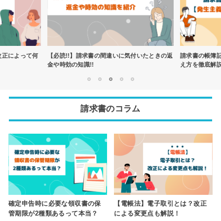
改正によって何
【必読!!】請求書の間違いに気付いたときの返
請求書の帳簿
金や時効の知識!!
え方を徹底解
1
2
3
4
5
請求書のコラム
確定申告時に必要な領収書の保
【電帳法】電子取引とは？改正
管期限が2種類あるって本当？
による変更点も解説！