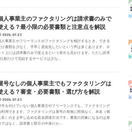
個人事業主のファクタリングは請求書のみで
使える？最小限の必要書類と注意点を解説
2026.07.23
個人事業主やフリーランスがファクタリングを検討するとき、できる
だけ書類を少なく、手早く資金化したいという声は多くあります。ネ
ット上には請求書のみで使えるという表示も見かけます。ただし請求
書1枚だけで完結するサービスは少な...
屋号なしの個人事業主でもファクタリングは
使える？審査・必要書類・選び方を解説
2026.07.23
屋号を付けていない個人事業主やフリーランスでも、ファクタリング
は利用できます。ファクタリングは屋号の有無に関係なく、本名（個
人名）のまま申し込める資金調達方法です。審査の対象になるのは屋
号ではなく、請求書と取引の中身だか...