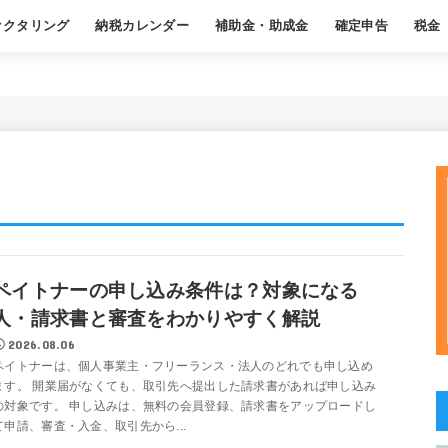
ァクタリング
納税カレンダー
補助金・助成金
確定申告
税金
ある質問
基本
職業別おすすめ
基本
経費
年末調整
よくある質問
基本
節税
源泉徴
よくあ
ペイトナーの申し込み条件は？対象になる
人・請求書と審査をわかりやすく解説
2026.08.06
ペイトナーは、個人事業主・フリーランス・法人のどれでも申し込め
ます。 開業届がなくても、取引先へ提出した請求書があれば申し込み
の対象です。 申し込みは、無料の会員登録、請求書をアップロードし
て申請、審査・入金、取引先から...