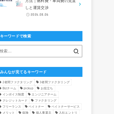
方法｜燃料費・車両費の見直
しと運賃交渉
2026.08.06
キーワードで検索
検
索:
みんなが見てるキーワード
2者間ファクタリング
3者間ファクタリング
Bizチーム
pickup
お役立ち
インボイス制度
エンジニアチーム
クレジットカード
ファクタリング
フリーランス
ペイトナー
ペイトナーサービス
メリット
保険
個人事業主
入社エントリ