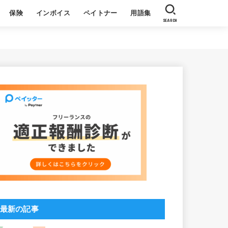
保険
インボイス
ペイトナー
用語集
SEARCH
収
る質問
基本
よくある質問
社員ブログ
ペイトナーについて
利用者の声
最新の記事