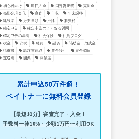
初心者向け
即日入金
固定資産税
売掛金
売掛金現金化
審査
年収
年末調整
建設業
必要書類
控除
消費税
確定申告
確定申告のよくある質問
確定申告の基礎
社会保険
社員ブログ
税金
節税
経費
融資
補助金・助成金
請求書
請求書買取
資金繰り
資金調達
運送業
開業
開業届
累計申込50万件超！
ペイトナーに無料会員登録
【最短10分】審査完了・入金！
手数料一律10%・少額1万円〜利用OK