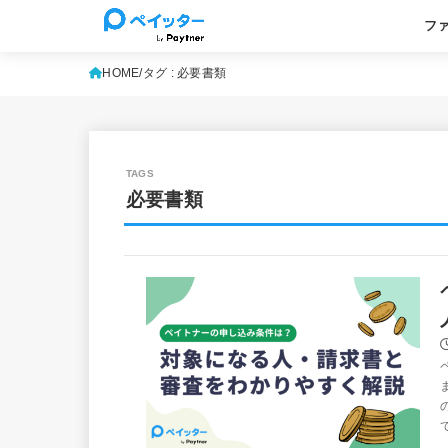
フ
基本
よく
HOME
タグ : 必要書類
必要書類