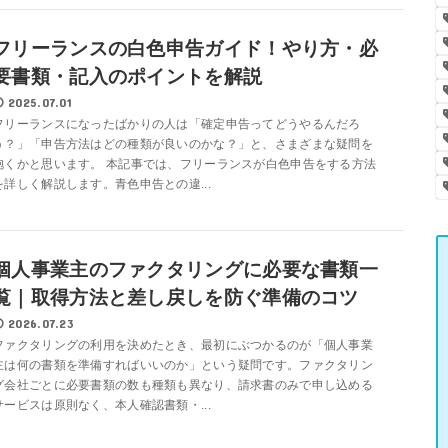
フリーランスの白色申告ガイド！やり方・必
要書類・記入のポイントを解説
2025.07.01
フリーランスになったばかりの人は「確定申告ってどうやるんだろ
う？」「申告方法はどの種類が良いのかな？」と、さまざまな疑問を
抱くかと思います。 本記事では、フリーランスが白色申告をする方法
を詳しく解説します。青色申告との違...
個人事業主のファクタリングに必要な書類一
覧｜取得方法と差し戻しを防ぐ準備のコツ
2026.07.23
ファクタリングの利用を決めたとき、最初にぶつかるのが「個人事業
主は何の書類を準備すればいいのか」という疑問です。ファクタリン
グ会社ごとに必要書類の数も種類も異なり、請求書のみで申し込める
サービスは原則なく、本人確認書類・...