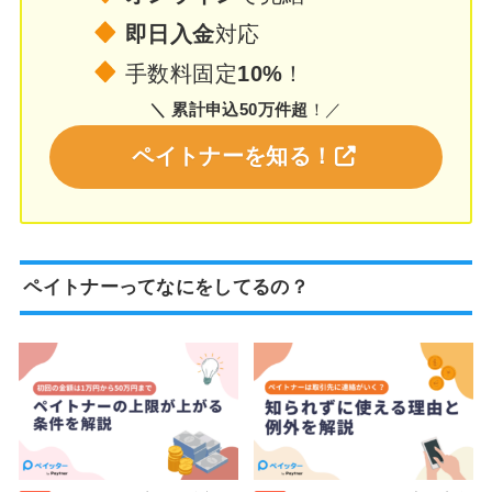
即日入金
対応
手数料固定
10%
！
＼ 累計申込50万件超
！／
ペイトナーを知る！
ペイトナーってなにをしてるの？