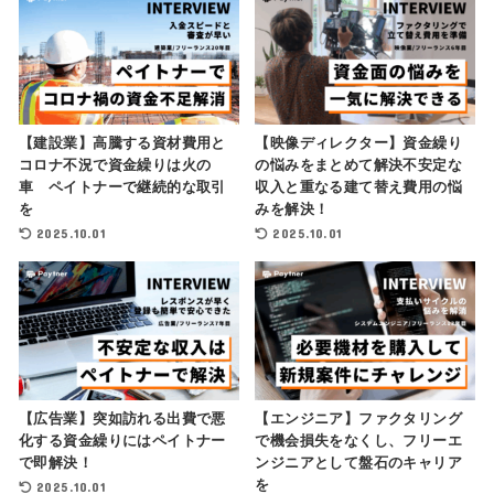
【建設業】高騰する資材費用と
【映像ディレクター】資金繰り
コロナ不況で資金繰りは火の
の悩みをまとめて解決不安定な
車 ペイトナーで継続的な取引
収入と重なる建て替え費用の悩
を
みを解決！
2025.10.01
2025.10.01
【広告業】突如訪れる出費で悪
【エンジニア】ファクタリング
化する資金繰りにはペイトナー
で機会損失をなくし、フリーエ
で即解決！
ンジニアとして盤石のキャリア
を
2025.10.01