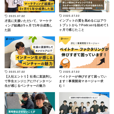
2025.07.02
2025.07.02
インプットの質を高めるにはアウ
才流に支援いただいて、マーケテ
トプットから？Podcastを始めて1
ィング組織が3ヶ月で1年分成熟し
ヶ月で感じたこと
た話
2025.07.02
2025.07.02
【入社エントリ】社長に直談判し
ペイトナーが伸びすぎて困ってい
て学生エンジニアに!?インターン
ます！事業開発マネージャー求
生が感じるベンチャーの魅力
む！