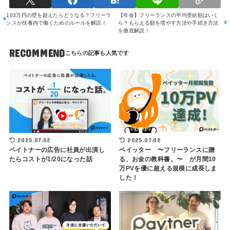
103万円の壁を超えたらどうなる？フリーラ
【年金】フリーランスの平均受給額はいく
ンスが扶養内で働くためのルールを解説！
ら？もらえる額を増やす方法や手続き方法
を徹底解説！
RECOMMEND
2025.07.02
2025.07.02
ペイトナーの広告に社員が出演し
ペイッター 〜フリーランスに贈
たらコストが1/20になった話
る、お金の教科書。〜 が月間10
万PVを優に超える規模に成長しま
した！