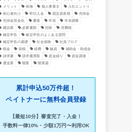
メリット
保険
個人事業主
入社エントリ
初心者向け
即日入金
固定資産税
売掛金
売掛金現金化
審査
年収
年末調整
建設業
必要書類
控除
消費税
確定申告
確定申告のよくある質問
確定申告の基礎
社会保険
社員ブログ
税金
節税
経費
融資
補助金・助成金
請求書
請求書買取
資金繰り
資金調達
運送業
開業
開業届
累計申込50万件超！
ペイトナーに無料会員登録
【最短10分】審査完了・入金！
手数料一律10%・少額1万円〜利用OK