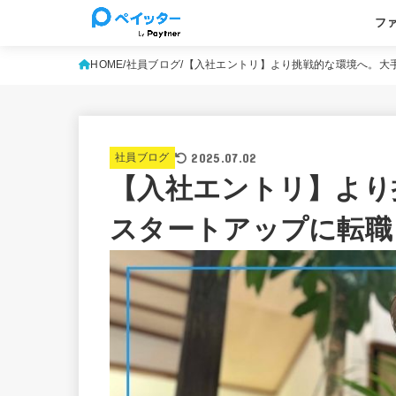
フ
基本
よく
HOME
社員ブログ
【入社エントリ】より挑戦的な環境へ。大
2025.07.02
社員ブログ
【入社エントリ】より
スタートアップに転職