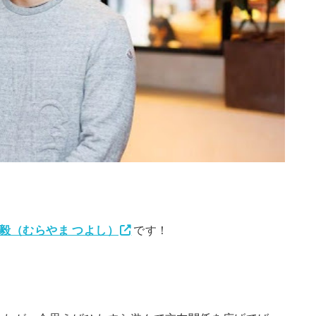
 毅（むらやま つよし）
です！