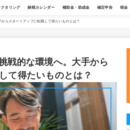
ァクタリング
納税カレンダー
補助金・助成金
確定申告
税金
ある質問
基本
職業別おすすめ
基本
経費
年末調整
よくある質問
基本
節税
源泉徴
よくあ
手からスタートアップに転職して得たいものとは？
挑戦的な環境へ。大手から
して得たいものとは？