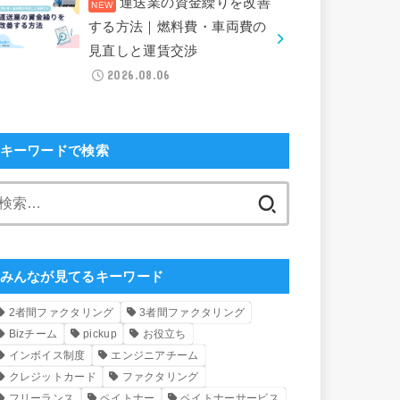
運送業の資金繰りを改善
する方法｜燃料費・車両費の
見直しと運賃交渉
2026.08.06
キーワードで検索
検
索:
みんなが見てるキーワード
2者間ファクタリング
3者間ファクタリング
Bizチーム
pickup
お役立ち
インボイス制度
エンジニアチーム
クレジットカード
ファクタリング
フリーランス
ペイトナー
ペイトナーサービス