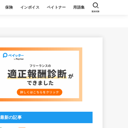
保険
インボイス
ペイトナー
用語集
SEARCH
収
る質問
基本
よくある質問
社員ブログ
ペイトナーについて
利用者の声
最新の記事