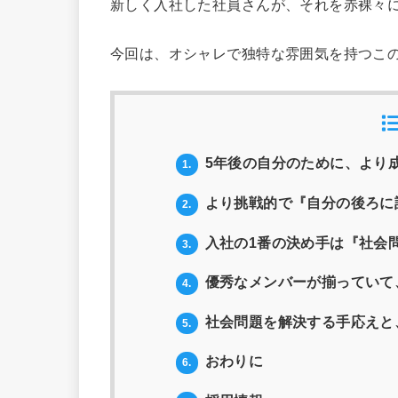
新しく入社した社員さんが、それを赤裸々
今回は、オシャレで独特な雰囲気を持つこ
5年後の自分のために、より
1.
より挑戦的で『自分の後ろに
2.
入社の1番の決め手は『社会
3.
優秀なメンバーが揃っていて
4.
社会問題を解決する手応えと
5.
おわりに
6.