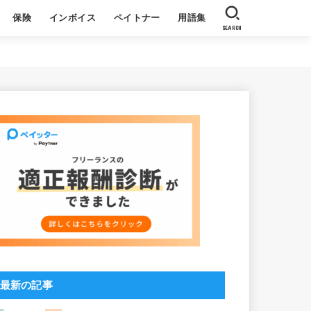
保険
インボイス
ペイトナー
用語集
SEARCH
収
る質問
基本
よくある質問
社員ブログ
ペイトナーについて
利用者の声
最新の記事