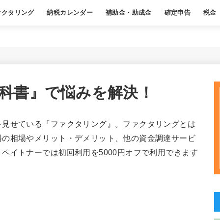
ァクタリング
納税カレンダー
補助金・助成金
確定申告
税金
ある質問
基本
職業別おすすめ
基本
経費
年末調整
よくある質問
基本
節税
源泉徴
よくあ
科書』で悩みを解決！
を見せている『ファクタリング』。ファクタリングとは
料の相場やメリット・デメリット、他の資金調達サービ
ペイトナーでは初回利用を5000円オフで利用できます