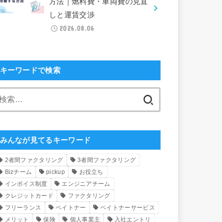
方法｜燃料費・車両費の見直
しと運賃交渉
2026.08.06
キーワードで検索
検
索:
みんなが見てるキーワード
2者間ファクタリング
3者間ファクタリング
Bizチーム
pickup
お役立ち
インボイス制度
エンジニアチーム
クレジットカード
ファクタリング
フリーランス
ペイトナー
ペイトナーサービス
メリット
保険
個人事業主
入社エントリ