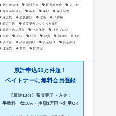
初心者向け
即日入金
固定資産税
売掛金
売掛金現金化
審査
年収
年末調整
建設業
必要書類
控除
消費税
確定申告
確定申告のよくある質問
確定申告の基礎
社会保険
社員ブログ
税金
節税
経費
融資
補助金・助成金
請求書
請求書買取
資金繰り
資金調達
運送業
開業
開業届
累計申込50万件超！
ペイトナーに無料会員登録
【最短10分】審査完了・入金！
手数料一律10%・少額1万円〜利用OK