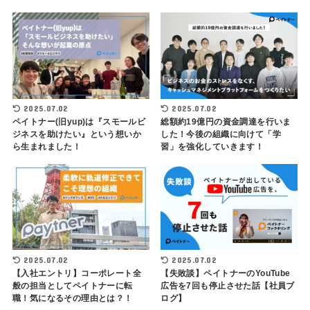
2025.07.02
2025.07.02
ペイトナー(旧yup)は『スモールビ
総額約19億円の資金調達を行いま
ジネスを助けたい』という想いか
した！今後の組織に向けて「学
ら生まれました！
習」を強化していきます！
2025.07.02
2025.07.02
【入社エントリ】コーポレート全
【失敗談】ペイトナーのYouTube
般の担当としてペイトナーに転
広告を7回も停止させた話【社員ブ
職！気になるその理由とは？！
ログ】