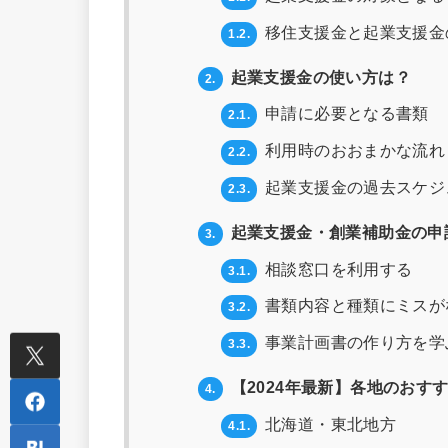
移住支援金と起業支援金
1.2.
起業支援金の使い方は？
2.
申請に必要となる書類
2.1.
利用時のおおまかな流れ
2.2.
起業支援金の過去スケジ
2.3.
起業支援金・創業補助金の申
3.
相談窓口を利用する
3.1.
書類内容と種類にミスが
3.2.
事業計画書の作り方を学
3.3.
【2024年最新】各地のおす
4.
北海道・東北地方
4.1.