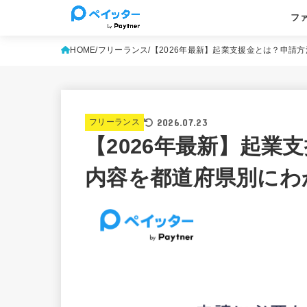
フ
基本
よく
HOME
フリーランス
【2026年最新】起業支援金とは？申請
2026.07.23
フリーランス
【2026年最新】起業
内容を都道府県別にわ