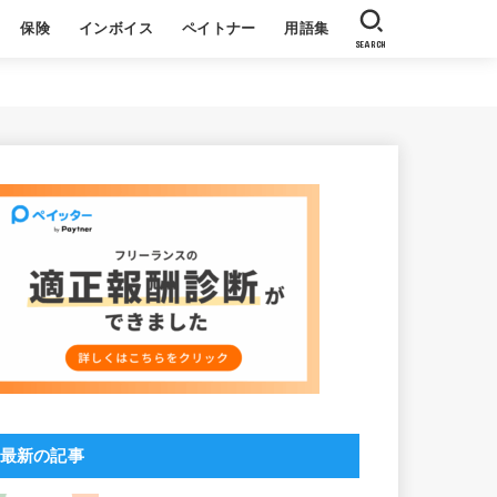
保険
インボイス
ペイトナー
用語集
SEARCH
収
る質問
基本
よくある質問
社員ブログ
ペイトナーについて
利用者の声
最新の記事