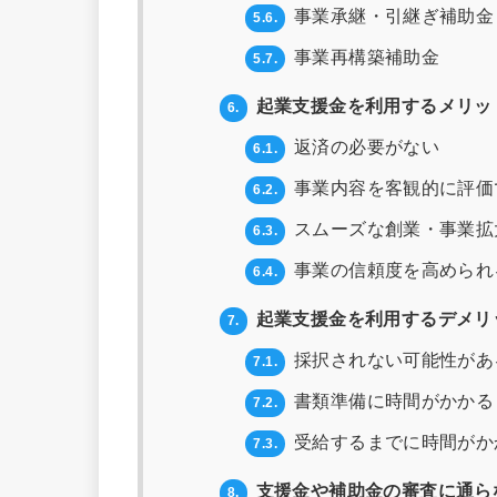
事業承継・引継ぎ補助金
5.6.
事業再構築補助金
5.7.
起業支援金を利用するメリッ
6.
返済の必要がない
6.1.
事業内容を客観的に評価
6.2.
スムーズな創業・事業拡
6.3.
事業の信頼度を高められ
6.4.
起業支援金を利用するデメリ
7.
採択されない可能性があ
7.1.
書類準備に時間がかかる
7.2.
受給するまでに時間がか
7.3.
支援金や補助金の審査に通ら
8.