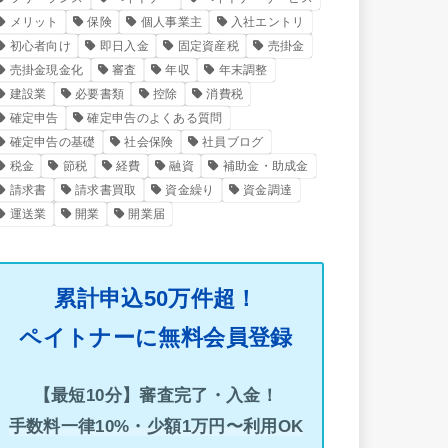
メリット
保険
個人事業主
入社エントリ
初心者向け
即日入金
固定資産税
売掛金
売掛金現金化
審査
年収
年末調整
建設業
必要書類
控除
消費税
確定申告
確定申告のよくある質問
確定申告の基礎
社会保険
社員ブログ
税金
節税
経費
融資
補助金・助成金
請求書
請求書買取
資金繰り
資金調達
運送業
開業
開業届
累計申込50万件超！
ペイトナーに無料会員登録
【最短10分】審査完了・入金！
手数料一律10%・少額1万円〜利用OK