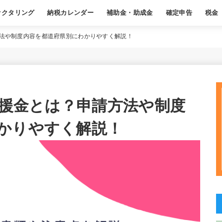
ァクタリング
納税カレンダー
補助金・助成金
確定申告
税金
ある質問
基本
職業別おすすめ
基本
経費
年末調整
よくある質問
基本
節税
源泉徴
よくあ
方法や制度内容を都道府県別にわかりやすく解説！
支援金とは？申請方法や制度
かりやすく解説！