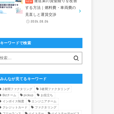
運送業の資金繰りを改善
する方法｜燃料費・車両費の
見直しと運賃交渉
2026.08.06
キーワードで検索
検
索:
みんなが見てるキーワード
2者間ファクタリング
3者間ファクタリング
Bizチーム
pickup
お役立ち
インボイス制度
エンジニアチーム
クレジットカード
ファクタリング
フリーランス
ペイトナー
ペイトナーサービス