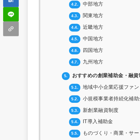
中部地方
4.2.
関東地方
4.3.
近畿地方
4.4.
中国地方
4.5.
四国地方
4.6.
九州地方
4.7.
おすすめの創業補助金・融資
5.
地域中小企業応援ファン
5.1.
小規模事業者持続化補助
5.2.
新創業融資制度
5.3.
IT導入補助金
5.4.
ものづくり・商業・サー
5.5.