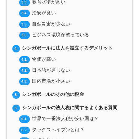
教育水準が高い
3.3.
治安が良い
3.4.
自然災害が少ない
3.5.
ビジネス環境が整っている
3.6.
シンガポールに法人を設立するデメリット
4.
物価が高い
4.1.
日本語が通じない
4.2.
国内市場が小さい
4.3.
シンガポールのその他の税金
5.
シンガポールの法人税に関するよくある質問
6.
世界で一番法人税が安い国は？
6.1.
タックスヘイブンとは？
6.2.