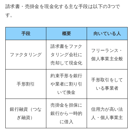
請求書・売掛金を現金化する主な手段は以下の3つで
す。
手段
概要
向いている人
請求書をファク
フリーランス・
ファクタリング
タリング会社に
個人事業主全般
売却して現金化
約束手形を銀行
手形取引をして
手形割引
や業者に割り引
いる事業者
いて換金
売掛金を担保に
銀行融資（つな
信用力が高い法
銀行から一時的
ぎ融資）
人・個人事業主
に借入