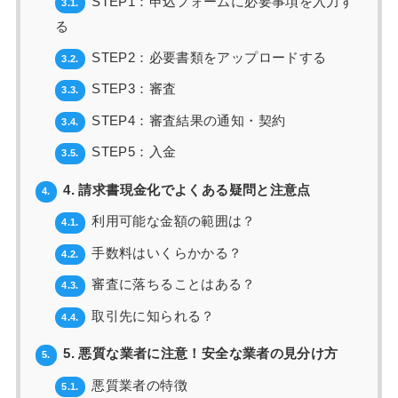
STEP1：申込フォームに必要事項を入力す
3.1.
る
STEP2：必要書類をアップロードする
3.2.
STEP3：審査
3.3.
STEP4：審査結果の通知・契約
3.4.
STEP5：入金
3.5.
4. 請求書現金化でよくある疑問と注意点
4.
利用可能な金額の範囲は？
4.1.
手数料はいくらかかる？
4.2.
審査に落ちることはある？
4.3.
取引先に知られる？
4.4.
5. 悪質な業者に注意！安全な業者の見分け方
5.
悪質業者の特徴
5.1.