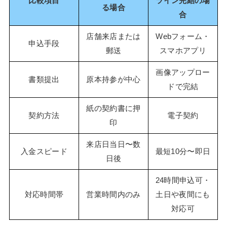
比較項目
ライン完結の場
る場合
合
店舗来店または
Webフォーム・
申込手段
郵送
スマホアプリ
画像アップロー
書類提出
原本持参が中心
ドで完結
紙の契約書に押
契約方法
電子契約
印
来店日当日〜数
入金スピード
最短10分〜即日
日後
24時間申込可・
対応時間帯
営業時間内のみ
土日や夜間にも
対応可