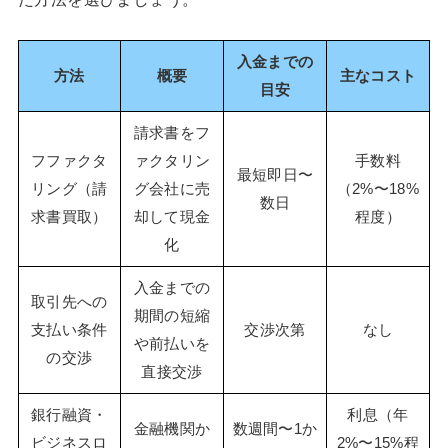
入金までの
方法
概要
主なコスト
目安
請求書をフ
フファクタ
ァクタリン
手数料
最短即日〜
リング（請
グ会社に売
（2%〜18%
数日
求書買取）
却して現金
程度）
化
入金までの
取引先への
期間の短縮
支払い条件
交渉次第
なし
や前払いを
の交渉
直接交渉
銀行融資・
利息（年
金融機関か
数週間〜1か
ビジネスロ
2%〜15%程