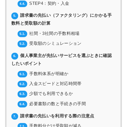
STEP4：契約・入金
4.4.
請求書の先払い（ファクタリング）にかかる手
5.
数料と受取額の計算
社間・3社間の手数料相場
5.1.
受取額のシミュレーション
5.2.
個人事業主が先払いサービスを選ぶときに確認
6.
したいポイント
手数料体系が明確か
6.1.
入金スピードと対応時間帯
6.2.
少額でも利用できるか
6.3.
必要書類の数と手続きの手間
6.4.
請求書の先払いを利用する際の注意点
7.
手数料分だけ受取額が減る
7.1.