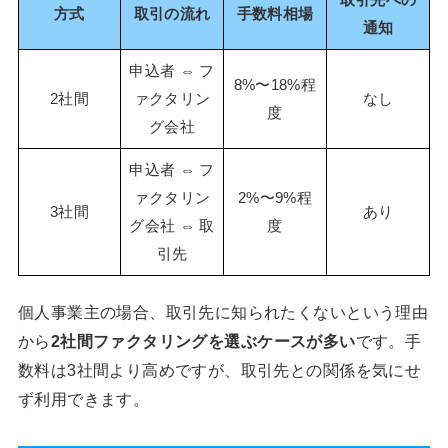
取引先への
方式
取引の流れ
手数料相場
通知
申込者 ⇔ フ
8%〜18%程
2社間
ァクタリン
なし
度
グ会社
申込者 ⇔ フ
ァクタリン
2%〜9%程
3社間
あり
グ会社 ⇔ 取
度
引先
個人事業主の場合、取引先に知られたくないという理由
から
2社間ファクタリングを選ぶケースが多い
です。手
数料は3社間より高めですが、取引先との関係を気にせ
ず利用できます。