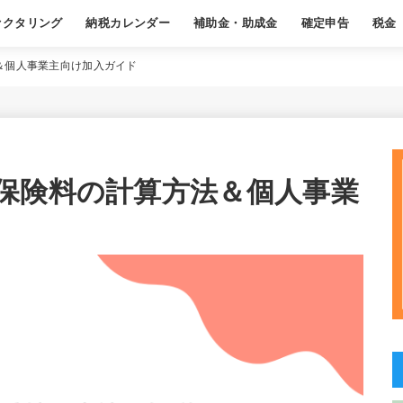
ァクタリング
納税カレンダー
補助金・助成金
確定申告
税金
ある質問
基本
職業別おすすめ
基本
経費
年末調整
よくある質問
基本
節税
源泉徴
よくあ
＆個人事業主向け加入ガイド
保険料の計算方法＆個人事業