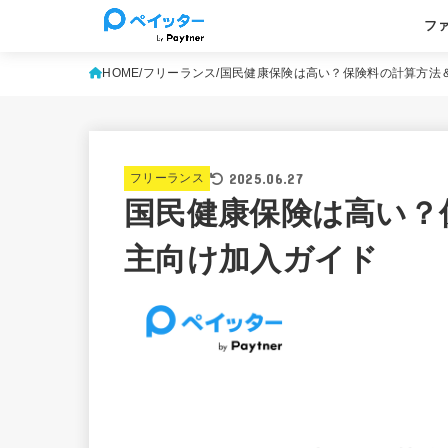
フ
基本
よく
HOME
フリーランス
国民健康保険は高い？保険料の計算方法
2025.06.27
フリーランス
国民健康保険は高い？
主向け加入ガイド