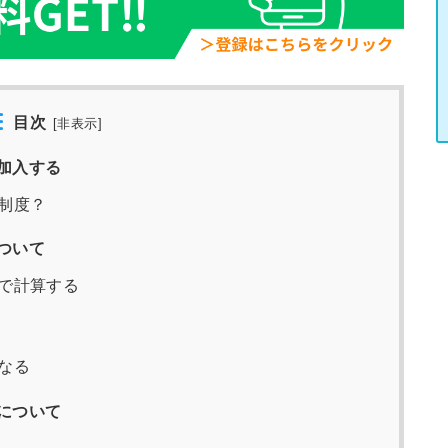
目次
[
非表示
]
加入する
制度？
ついて
で計算する
なる
について