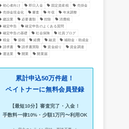
初心者向け
即日入金
固定資産税
売掛金
売掛金現金化
審査
年収
年末調整
建設業
必要書類
控除
消費税
確定申告
確定申告のよくある質問
確定申告の基礎
社会保険
社員ブログ
税金
節税
経費
融資
補助金・助成金
請求書
請求書買取
資金繰り
資金調達
運送業
開業
開業届
累計申込50万件超！
ペイトナーに無料会員登録
【最短10分】審査完了・入金！
手数料一律10%・少額1万円〜利用OK