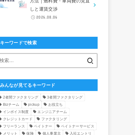
方法｜燃料費・車両費の見直
しと運賃交渉
2026.08.06
キーワードで検索
検
索:
みんなが見てるキーワード
2者間ファクタリング
3者間ファクタリング
Bizチーム
pickup
お役立ち
インボイス制度
エンジニアチーム
クレジットカード
ファクタリング
フリーランス
ペイトナー
ペイトナーサービス
メリット
保険
個人事業主
入社エントリ