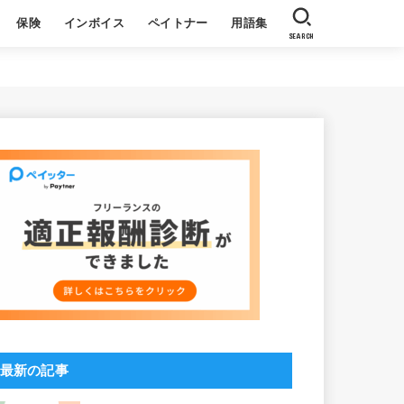
保険
インボイス
ペイトナー
用語集
SEARCH
収
る質問
基本
よくある質問
社員ブログ
ペイトナーについて
利用者の声
最新の記事