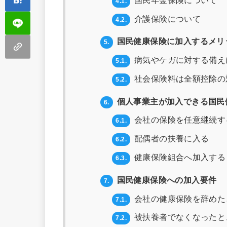
国民年金保険について
4.1.
介護保険について
4.2.
国民健康保険に加入するメリ
5.
病気やケガに対する備え
5.1.
社会保険料は全額控除の
5.2.
個人事業主が加入できる国民
6.
会社の保険を任意継続す
6.1.
配偶者の扶養に入る
6.2.
健康保険組合へ加入する
6.3.
国民健康保険への加入要件
7.
会社の健康保険を辞めた
7.1.
被扶養者でなくなったと
7.2.