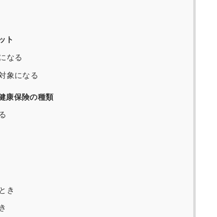
ット
になる
対象になる
健康保険の種類
る
とき
き