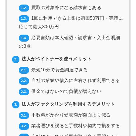
買取の対象外になる請求書もある
1.2.
1回に利用できる上限は初回50万円・実績に
1.3.
応じて最大300万円
必要書類は本人確認・請求書・入出金明細
1.4.
の3点
法人がペイトナーを使うメリット
2.
最短10分で資金調達できる
2.1.
自社の業績や借入に左右されず利用できる
2.2.
借金ではないので負債が増えない
2.3.
法人がファクタリングを利用するデメリット
3.
手数料がかかり受取額が額面より減る
3.1.
業者選びを誤ると手数料や契約で損をする
3.2.