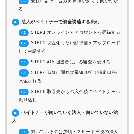
会社によっては必要書類が多く手間がかか
3.3.
る
法人がペイトナーで資金調達する流れ
4.
STEP1 オンラインでアカウントを登録する
4.1.
STEP2 現金化したい請求書をアップロード
4.2.
して申請する
STEP3 AIと担当者による審査を受ける
4.3.
STEP4 審査に通れば最短10分で指定口座に
4.4.
入金される
STEP5 取引先からの入金後にペイトナーへ
4.5.
振り込む
ペイトナーが向いている法人・向いていない法
5.
人
向いているのは少額・スピード重視の法人
5.1.