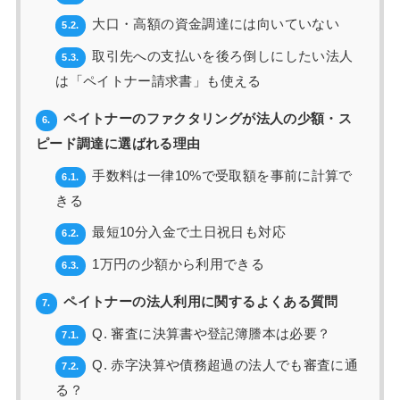
大口・高額の資金調達には向いていない
5.2.
取引先への支払いを後ろ倒しにしたい法人
5.3.
は「ペイトナー請求書」も使える
ペイトナーのファクタリングが法人の少額・ス
6.
ピード調達に選ばれる理由
手数料は一律10%で受取額を事前に計算で
6.1.
きる
最短10分入金で土日祝日も対応
6.2.
1万円の少額から利用できる
6.3.
ペイトナーの法人利用に関するよくある質問
7.
Q. 審査に決算書や登記簿謄本は必要？
7.1.
Q. 赤字決算や債務超過の法人でも審査に通
7.2.
る？