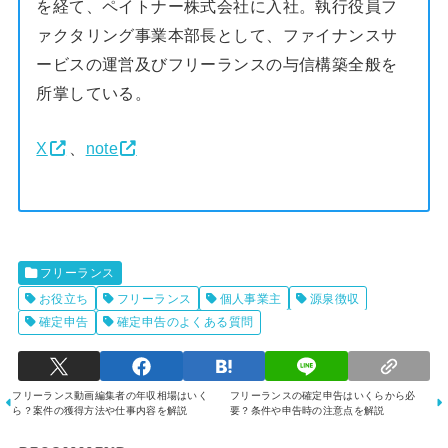
を経て、ペイトナー株式会社に入社。執行役員フ
ァクタリング事業本部長として、ファイナンスサ
ービスの運営及びフリーランスの与信構築全般を
所掌している。
X
、
note
フリーランス
お役立ち
フリーランス
個人事業主
源泉徴収
確定申告
確定申告のよくある質問
フリーランス動画編集者の年収相場はいく
フリーランスの確定申告はいくらから必
ら？案件の獲得方法や仕事内容を解説
要？条件や申告時の注意点を解説