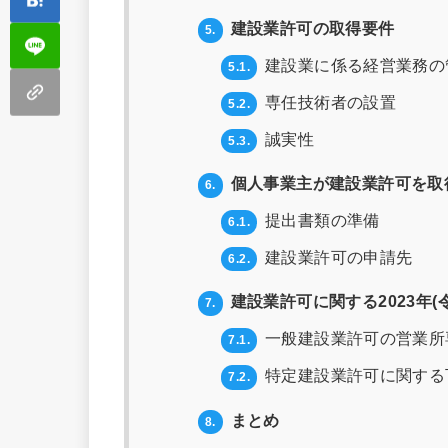
建設業許可の取得要件
5.
建設業に係る経営業務の
5.1.
専任技術者の設置
5.2.
誠実性
5.3.
個人事業主が建設業許可を取
6.
提出書類の準備
6.1.
建設業許可の申請先
6.2.
建設業許可に関する2023年(
7.
一般建設業許可の営業所
7.1.
特定建設業許可に関する
7.2.
まとめ
8.