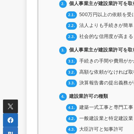
個人事業主が建設業許可を取
2.
500万円以上の依頼を受
2.1.
法人よりも手続きが簡単
2.2.
社会的な信用度が高まる
2.3.
個人事業主が建設業許可を取
3.
手続きの手間や費用がか
3.1.
高額な依頼がなければ取
3.2.
決算報告書の提出義務が
3.3.
建設業許可の種類
4.
建築一式工事と専門工事
4.1.
一般建設業と特定建設業
4.2.
大臣許可と知事許可
4.3.