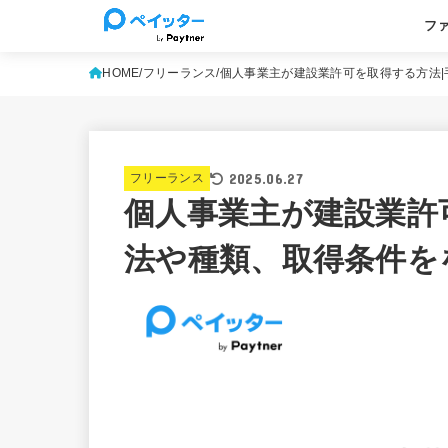
フ
基本
よく
HOME
フリーランス
個人事業主が建設業許可を取得する方法
2025.06.27
フリーランス
個人事業主が建設業許
法や種類、取得条件を