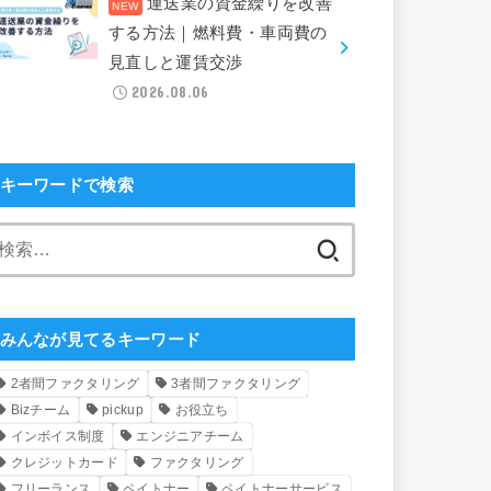
運送業の資金繰りを改善
する方法｜燃料費・車両費の
見直しと運賃交渉
2026.08.06
キーワードで検索
検
索:
みんなが見てるキーワード
2者間ファクタリング
3者間ファクタリング
Bizチーム
pickup
お役立ち
インボイス制度
エンジニアチーム
クレジットカード
ファクタリング
フリーランス
ペイトナー
ペイトナーサービス