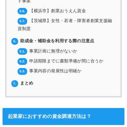
ト事業
【横浜市】創業おうえん資金
5.6.
【茨城県】女性・若者・障害者創業支援融
5.7.
資制度
助成金・補助金を利用する際の注意点
6.
事業計画に無理がないか
6.1.
申請期限までに書類準備が間に合うか
6.2.
事業内容の発展性は明確か
6.3.
まとめ
7.
起業家におすすめの資金調達方法は？