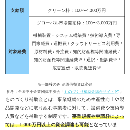
支給額
グリーン枠：100〜4,000万円
グローバル市場開拓枠：100〜3,000万円
機械装置・システム構築費 / 技術導入費 / 専
門家経費 / 運搬費 / クラウドサービス利用費 /
対象経費
原材料費 / 外注費 / 知的財産権等関連経費 /
知的財産権等関連経費※ / 通訳・翻訳費※ /
広告宣伝・販売促進費※
※一部枠のみ ※設備投資は必須
参考：全国中小企業団体中央会『
ものづくり補助金総合サイト
』
ものづくり補助金とは、事業継続のため生産性向上や製
品開発などに取り組む事業者に対して、設備費や技術導
入費などを補助する制度です。
事業規模や申請枠によっ
ては、1,000万円以上の資金調達も可能
となっていま