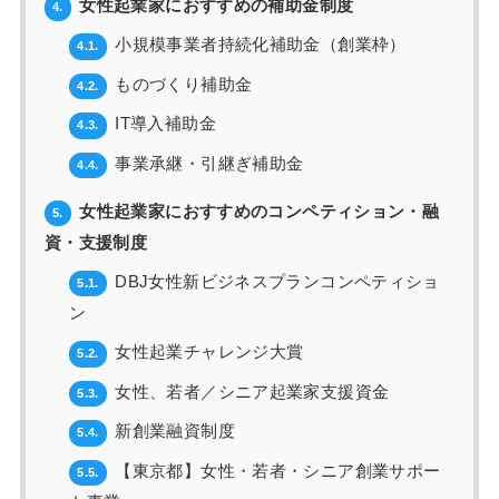
女性起業家におすすめの補助金制度
4.
小規模事業者持続化補助金（創業枠）
4.1.
ものづくり補助金
4.2.
IT導入補助金
4.3.
事業承継・引継ぎ補助金
4.4.
女性起業家におすすめのコンペティション・融
5.
資・支援制度
DBJ女性新ビジネスプランコンペティショ
5.1.
ン
女性起業チャレンジ大賞
5.2.
女性、若者／シニア起業家支援資金
5.3.
新創業融資制度
5.4.
【東京都】女性・若者・シニア創業サポー
5.5.