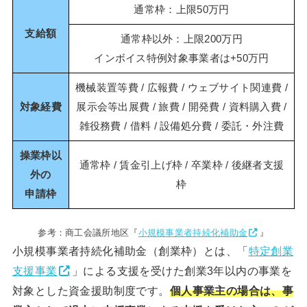
通常枠：上限50万円
支給額
通常枠以外：上限200万円
インボイス特例対象事業者は+50万円
機械装置等費 / 広報費 / ウェブサイト関連費 /
対象経費
展示会等出展費 / 旅費 / 開発費 / 資料購入費 /
雑役務費 / 借料 / 設備処分費 / 委託・外注費
操業枠以
通常枠 / 賃金引上げ枠 / 卒業枠 / 後継者支援
外の
枠
申請枠
参考：商工会議所地区『
小規模事業者持続化補助金
』
小規模事業者持続化補助金（創業枠）とは、「
特定創業
支援事業
」による支援を受けた創業3年以内の事業を
対象とした資金援助制度です。
個人事業主の場合は、事