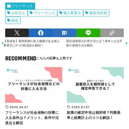
フリーランス
お役立ち
フリーランス
個人事業主
源泉所得税
税金
【助成金】雇用保険の加入義務がある個人
固定資産税の計算方法とは？基本となる手
事業主に8つの助成金を解説！
順や節税方法を解説
RECOMMEND
2025.06.27
2025.07.01
フリーランスが社会保険の扶養に
副業の確定申告は雑所得？判断基
入る条件は？メリット、条件や注
準と経費計上のコツを解説！
意点を解説