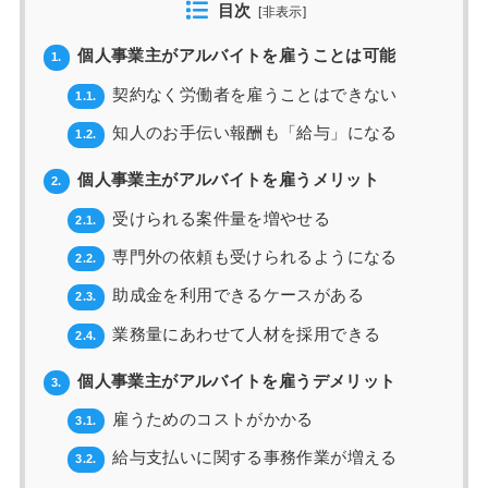
目次
[
非表示
]
個人事業主がアルバイトを雇うことは可能
1.
契約なく労働者を雇うことはできない
1.1.
知人のお手伝い報酬も「給与」になる
1.2.
個人事業主がアルバイトを雇うメリット
2.
受けられる案件量を増やせる
2.1.
専門外の依頼も受けられるようになる
2.2.
助成金を利用できるケースがある
2.3.
業務量にあわせて人材を採用できる
2.4.
個人事業主がアルバイトを雇うデメリット
3.
雇うためのコストがかかる
3.1.
給与支払いに関する事務作業が増える
3.2.