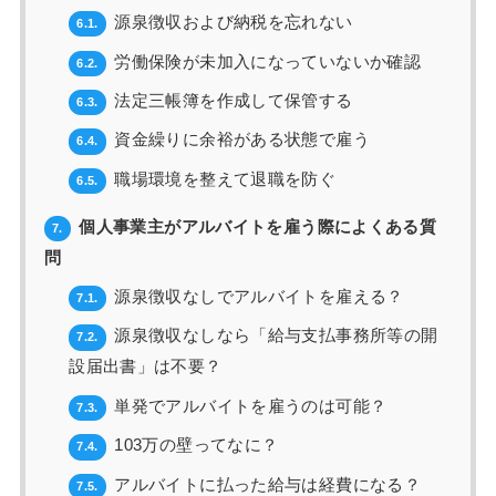
源泉徴収および納税を忘れない
6.1.
労働保険が未加入になっていないか確認
6.2.
法定三帳簿を作成して保管する
6.3.
資金繰りに余裕がある状態で雇う
6.4.
職場環境を整えて退職を防ぐ
6.5.
個人事業主がアルバイトを雇う際によくある質
7.
問
源泉徴収なしでアルバイトを雇える？
7.1.
源泉徴収なしなら「給与支払事務所等の開
7.2.
設届出書」は不要？
単発でアルバイトを雇うのは可能？
7.3.
103万の壁ってなに？
7.4.
アルバイトに払った給与は経費になる？
7.5.