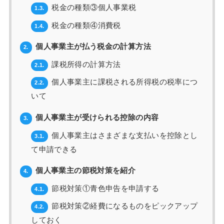
税金の種類③個人事業税
1.3.
税金の種類④消費税
1.4.
個人事業主が払う税金の計算方法
2.
課税所得の計算方法
2.1.
個人事業主に課税される所得税の税率につ
2.2.
いて
個人事業主が受けられる控除の内容
3.
個人事業主はさまざまな支払いを控除とし
3.1.
て申請できる
個人事業主の節税対策を紹介
4.
節税対策①青色申告を申請する
4.1.
節税対策②経費になるものをピックアップ
4.2.
しておく