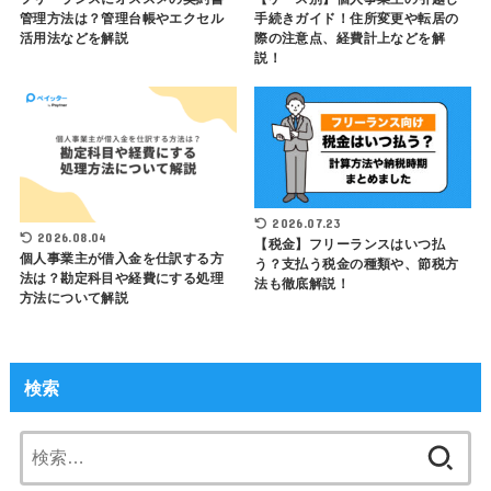
管理方法は？管理台帳やエクセル
手続きガイド！住所変更や転居の
活用法などを解説
際の注意点、経費計上などを解
説！
2026.07.23
2026.08.04
【税金】フリーランスはいつ払
個人事業主が借入金を仕訳する方
う？支払う税金の種類や、節税方
法は？勘定科目や経費にする処理
法も徹底解説！
方法について解説
検索
検
索: