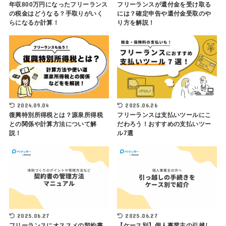
年収800万円になったフリーランス
フリーランスが還付金を受け取る
の税金はどうなる？手取りがいく
には？確定申告や還付金受取のや
らになるか計算！
り方を解説！
2024.09.04
2025.06.26
復興特別所得税とは？源泉所得税
フリーランスは支払いツールにこ
との関係や計算方法について解
だわろう！おすすめの支払いツー
説！
ル7選
2025.06.27
2025.06.27
フリーランスにオススメの契約書
【ケース別】個人事業主の引越し