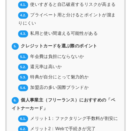
使いすぎると自己破産するリスクが高まる
4.1.
プライベート用と分けるとポイントが溜ま
4.2.
りにくい
私用と使い間違える可能性がある
4.3.
クレジットカードを選ぶ際のポイント
5.
年会費は負担にならないか
5.1.
還元率は高いか
5.2.
特典が自分にとって魅力的か
5.3.
加盟店の多い国際ブランドか
5.4.
個人事業主（フリーランス）におすすめの「ペ
6.
イトナーカード」
メリット1：ファクタリング手数料が割安に
6.1.
メリット2：Webで手続きが完了
6.2.