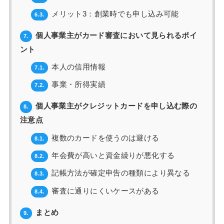
メリット3：創業時でも申し込み可能
6.3.
個人事業主がカード審査において見られるポイ
7.
ント
本人の信用情報
7.1.
事業・所得実績
7.2.
個人事業主がクレジットカードを申し込む際の
8.
注意点
複数のカードを使うのは避ける
8.1.
年会費が高いと資金繰りが悪化する
8.2.
記帳方法が確定申告の種類により異なる
8.3.
審査に通りにくいケースがある
8.4.
まとめ
9.