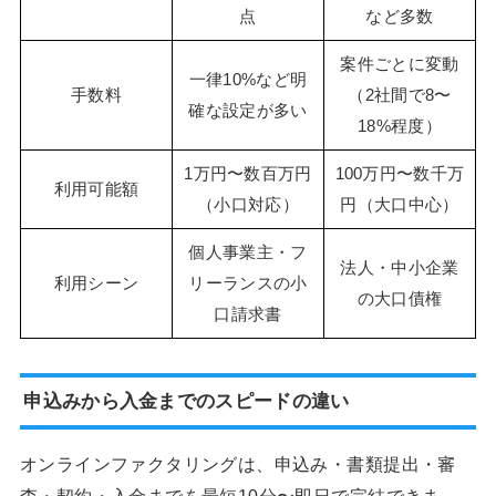
点
など多数
案件ごとに変動
一律10%など明
手数料
（2社間で8〜
確な設定が多い
18%程度）
1万円〜数百万円
100万円〜数千万
利用可能額
（小口対応）
円（大口中心）
個人事業主・フ
法人・中小企業
利用シーン
リーランスの小
の大口債権
口請求書
申込みから入金までのスピードの違い
オンラインファクタリングは、申込み・書類提出・審
査・契約・入金までを最短10分〜即日で完結できま