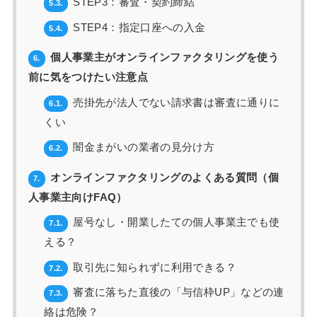
STEP3：審査・契約締結
5.3.
STEP4：指定口座への入金
5.4.
個人事業主がオンラインファクタリングを使う
6.
前に気をつけたい注意点
売掛先が法人でない請求書は審査に通りに
6.1.
くい
闇金まがいの業者の見分け方
6.2.
オンラインファクタリングのよくある質問（個
7.
人事業主向けFAQ）
屋号なし・開業したての個人事業主でも使
7.1.
える？
取引先に知られずに利用できる？
7.2.
審査に落ちた直後の「与信枠UP」などの連
7.3.
絡は危険？