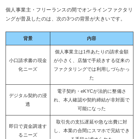
個人事業主・フリーランスの間でオンラインファクタリ
ングが普及したのは、次の3つの背景が大きいです。
背景
内容
個人事業主は1件あたりの請求金額
小口請求書の現金
が小さく、店舗で手続きする従来の
化ニーズ
ファクタリングでは利用しづらかっ
た
電子契約・eKYCが法的に整備さ
デジタル契約の浸
れ、本人確認や契約締結が非対面で
透
可能になった
取引先の支払遅延や急な出費に対
即日で資金調達す
し、本業の合間にスマホで完結でき
るニーズ